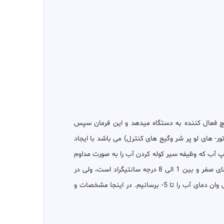
ئیچ فعال کننده به دستگاه میدهد و این فرمان سپس
ر- های لو پر شر وگیج های کنترل) می باشد با ایجاد
مپ آب که وظیفه سیر کوله کردن آب را به صورت مداوم
دارد ذوب شده در نتیجه دمای آب وان به دمای دلخواه 1درجه می رسد. دمای مایع داخل آیس بانک که عمدتا آب میباشد معمولای بالای صفر و بین 1 الی 8 درجه سانتیگراد است، ولی در
صورت نیاز به دمای تا 5- درجه سانتیگراد میتوان این دستگاه را به گونه ای طراحی نمود تا با اضافه کردن محلول اتیلن گلیکول در داخل وان دمای آب را تا 5- برسانیم. در اینجا مشخصات و