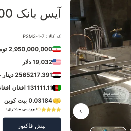
آیس بانک 8000 لیتری
کد کالا : PSM3-1-7
2,950,000,000 تومان
19,032 دلار
2565217.391 دینار عراق
131111.11 افغان افغانستان
0.03184 بیت کوین
(بررسی مشتری)
پیش فاکتور