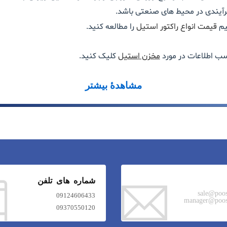
فرآیندی در محیط های صنعتی باشد.
یم
قیمت انواع راکتور استیل
را مطالعه کنید.
سب اطلاعات در مورد
مخزن استیل
کلیک کنید.
مشاهدهٔ بیشتر
شماره های تلفن
sale@poo
09124606433
manager@poos
09370550120