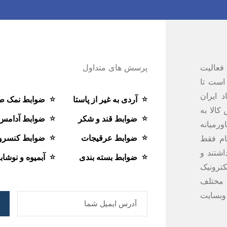
فعالیت
پرسش های متداول
است تا
 ایران
آردی به غیر از پاستا
ضوابط نمک ط
کالا به
ضوابط قند و شکر
ضوابط آدامس
ت از سال 1387 در خاورمیانه
ضوابط عرقیجات
ضوابط کنسرو
ام فقط
شتند و
ضوابط بسته بندی
آبمیوه و نوشاب
ترونیک
ی مختلف
 وبسایت