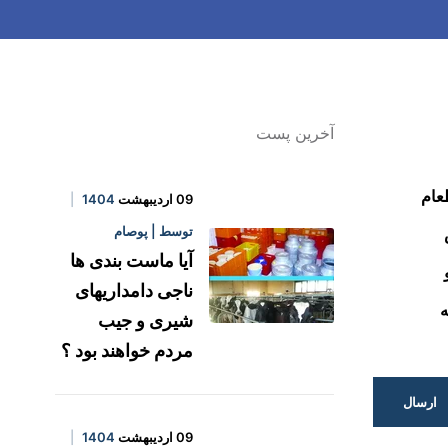
آخرین پست
عام
09 اردیبهشت
1404
توسط | پوصام
آیا ماست بندی ها
ناجی دامداریهای
ه
شیری و جیب
مردم خواهند بود ؟
ارسال
09 اردیبهشت
1404