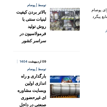
توسط | پوصام
ای پوصام
بالاتر بردن کیفیت
بع پیگرد
لبنیات سنتی با
روش تولید
فرمولاسیون در
سراسر کشور
09 اردیبهشت
1404
توسط | پوصام
بارگذاری و راه
اندازی اولین
وبسایت مشاوره
ای غیرحضوری
صنعتی در داخل