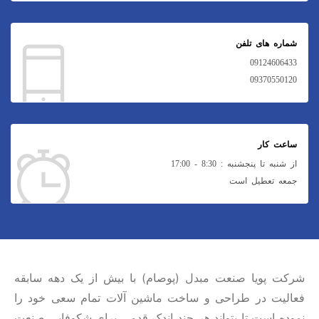
شماره های تلفن
09124606433
09370550120
ساعت کار
از شنبه تا پنجشنبه : 8:30 - 17:00
جمعه تعطیل است
شرکت پویا صنعت مبدل (پوصام) با بیش از یک دهه سابقه
فعالیت در طراحی و ساخت ماشین آلات تمام سعی خود را
نموده است تا بتواند هر چند اندک قدمی برای شکوفایی صنعت