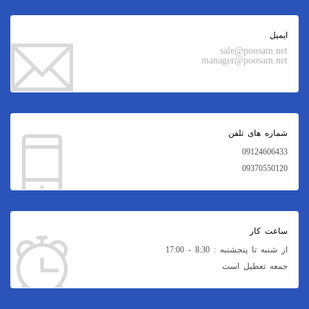
ایمیل
sale@poosam.net
manager@poosam.net
شماره های تلفن
09124606433
09370550120
ساعت کار
از شنبه تا پنجشنبه : 8:30 - 17:00
جمعه تعطیل است