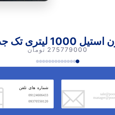
 1000 لیتری تک جداره
275779000 تومان
شماره های تلفن
sale@poo
09124606433
manager@poos
09370550120