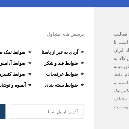
فعالیت
پرسش های متداول
است تا
 ایران
آردی به غیر از پاستا
ضوابط نمک ط
کالا به
ضوابط قند و شکر
ضوابط آدامس
ت از سال 1387 در خاورمیانه
ضوابط عرقیجات
ضوابط کنسرو
ام فقط
شتند و
ضوابط بسته بندی
آبمیوه و نوشاب
ترونیک
ی مختلف
 وبسایت