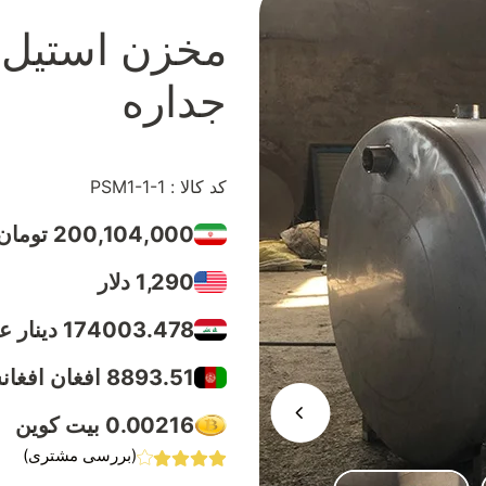
جداره
کد کالا : PSM1-1-1
200,104,000 تومان
1,290 دلار
174003.478 دینار عراق
8893.51 افغان افغانستان
0.00216 بیت کوین
(بررسی مشتری)