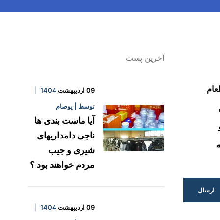
آخرین پست
عام
09 اردیبهشت
1404
توسط | پوصام
آیا ماست بندی ها
ناجی دامداریهای
ه
شیری و جیب
مردم خواهند بود ؟
ارسال
09 اردیبهشت
1404