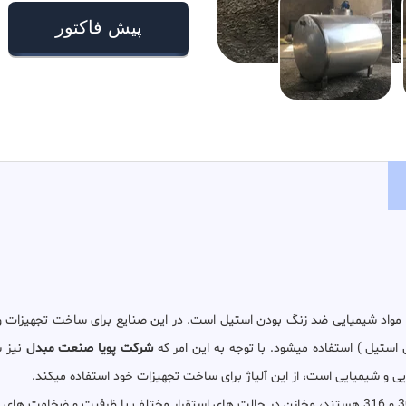
پیش فاکتور
واد شیمیایی ضد زنگ بودن استیل است. در این صنایع برای ساخت تجهیزات و م
استیل ) استفاده میشود. با توجه به این امر که
شرکت پویا صنعت مبدل
نیز س
ویی و شیمیایی است، از این آلیاژ برای ساخت تجهیزات خود استفاده میکند.
یکی از این تجهیزات مخازن استنلس استیل با آلیاژ 304 و 316 هستند، مخازن در حالت های استقرار مختلف 