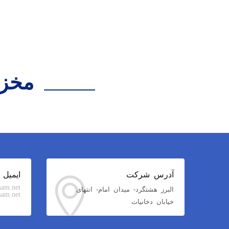
مخزن استیل
آدرس شرکت
ایمیل
sam.net
البرز هشتگرد- میدان امام- انتهای
am.net
خیابان دخانیات