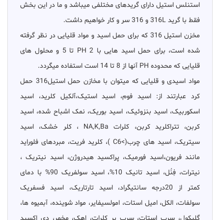
استنلس استیل دارای گریدهای مختلفی میباشد و ما در این بخش
فقط با گرید 316L و 316 سر و کار خواهیم داشت.
مخزن استیل 316 که برای حمل اسید و مواد قلیایی در نظر گرفته
شده است، برای حمل اسید هایی با PH 2 تا 5 و محلول های
قلیایی که محدوده PH آنها از 8 تا 14 است استفاده میگردد.
مواد اسیدی و قلیایی که میتوان با مخازن حمل استیل316 حمل
کرد عبارتند از: اسید فوم، اسید استیک،آلکیل کلرید، اسید
اسکوربیک، اسید بنزوئیک، اسید بوریک، نمک اشباح شده، اسید
کربن، تتراکلرید کربن، کلرات NA,K,Ba ، کلر خشک، اسید
سیتریک، اسید های چرب(>C6 )، کلرید فریت، مبردهای فلوراید
مانند فریون،اسید فورمیک، پراکسید هیدروژن، اسید نیتریک ،
نیترات، فِنُل، اسید تانیک 10%، اسید سولفریک 90% با دمای
کمتر از 20درجه سانتیگراد، اسید تارتاریک، اسید فسفریک
سولفات، الکل، امیل استات، امولسیفایر، مواد شوینده، آبمیوه ها،
گلیکول، سرب استات، سرب پر کلرات، اهک، مخمر، دی اکسید