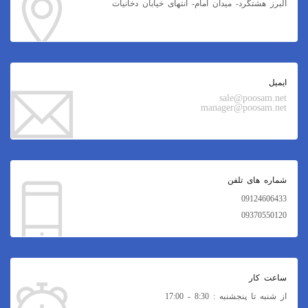
البرز هشتگرد- میدان امام- انتهای خیابان دخانیات
ایمیل
sale@poosam.net
manager@poosam.net
شماره های تلفن
09124606433
09370550120
ساعت کار
از شنبه تا پنجشنبه : 8:30 - 17:00