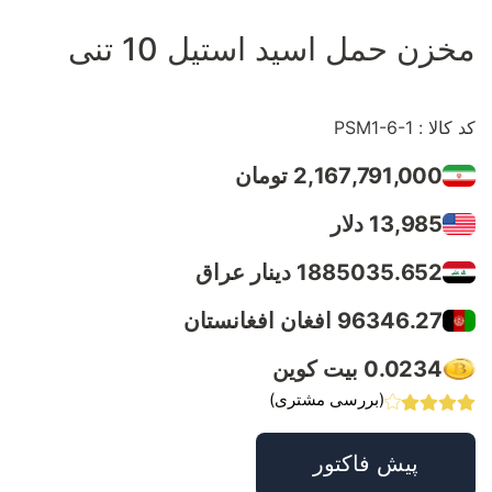
مخزن حمل اسید استیل 10 تنی
کد کالا : PSM1-6-1
2,167,791,000 تومان
13,985 دلار
1885035.652 دینار عراق
96346.27 افغان افغانستان
0.0234 بیت کوین
(بررسی مشتری)
پیش فاکتور