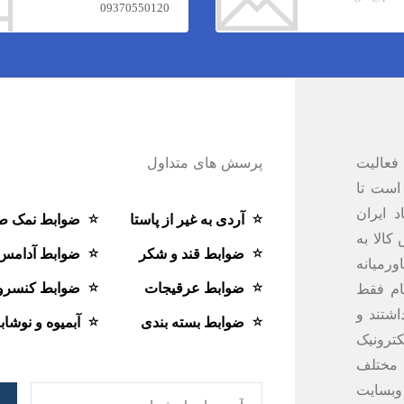
09370550120
فعالیت
پرسش های متداول
است تا
 ایران
آردی به غیر از پاستا
ضوابط نمک ط
کالا به
ضوابط قند و شکر
ضوابط آدامس
ت از سال 1387 در خاورمیانه
ضوابط عرقیجات
ضوابط کنسرو
ام فقط
شتند و
ضوابط بسته بندی
آبمیوه و نوشاب
ترونیک
ی مختلف
 وبسایت