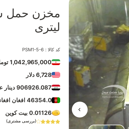
لیتری
کد کالا : PSM1-5-6
1,042,965,000 تومان
6,728 دلار
906926.087 دینار عراق
46354.0 افغان افغانستان
0.01126 بیت کوین
(بررسی مشتری)