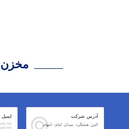
مخزن حمل
آدرس شرکت
ایمیل
sam.net
البرز هشتگرد- میدان امام- انتهای
am.net