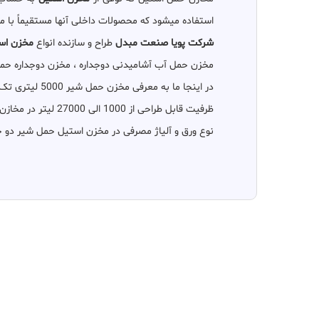
استفاده میشود که محصولات داخلی آنها مستقیماً با مواد غذایی ، شیمیایی با PH بالا و مواد دارویی مرتب
شرکت پویا صنعت مبدل
طراح و سازنده انواع
مخزن است
مخزن حمل آب آشامیدنی دوجداره ، مخزن دوجداره حمل شیر استیل، مخز
در اینجا ما به معرفی مخزن حمل شیر 5000 لیتری تک جداره 304 بصورت تفضیل پرداخته ایم.
ظرفیت قابل طراحی از 1000 الی 27000 لیتر در مخازن حمل تک جداره استیل و 1000 الی 24000 لیتر در مخازن دو جداره میباشد.
نوع ورق و آلیاژ مصرفی در مخزن استیل حمل شیر دو جداره 5000 لیتری بسته به نوع محصولات قابل حمل میتواند استنلس استیل 304 