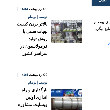
ارسال
09 اردیبهشت
1404
توسط | پوصام
ای پوصام
بالاتر بردن کیفیت
بع پیگرد
لبنیات سنتی با
روش تولید
فرمولاسیون در
سراسر کشور
09 اردیبهشت
1404
توسط | پوصام
بارگذاری و راه
اندازی اولین
وبسایت مشاوره