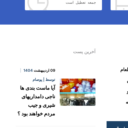
جمعه تعطیل است
آخرین پست
عام
09 اردیبهشت
1404
توسط | پوصام
آیا ماست بندی ها
ناجی دامداریهای
ه
شیری و جیب
مردم خواهند بود ؟