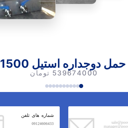
 دوجداره استیل 1500 لیتری
539674000 تومان
شماره های تلفن
sale@poo
09124606433
manager@poos